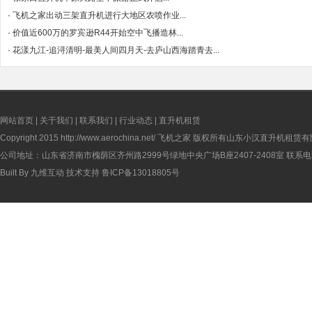
·
飞机之家出动三架直升机进行大地区农喷作业...
·
价值近600万的罗宾逊R44开始空中飞播造林...
·
花漾九江-追浔清明-最美人间四月天-去庐山西海踏青去...
网站首页
|
关于我们
|
联系我们
|
行业动态
|
直升机租赁
Copyright 2015
http://www.aerochina.net/
飞机之家 版权所有山东小汉直升机租赁有
公司地址：山东省济南市槐荫区齐州路2999号绿地中央广场B座2407-2408室 联系电话：
Built By
九维互动
技术支持
鲁ICP备13018805号