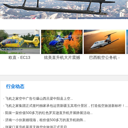
欧直 - EC13
炫美直升机大片震撼
巴西航空公务机 -
行业动态
·
飞机之家空中广告引爆山西吕梁中阳县上空...
·
飞机之家集团正式签约独家承包运营新疆玉其塔什景区，打造低空旅游新标杆！...
·
阳泉一架价值500多万的红色罗宾逊直升机开展静展活动...
·
济南一小伙新婚现场，租价值500多万的直升机助阵...
·
张家口直升机草原天路空中旅游正式开启...