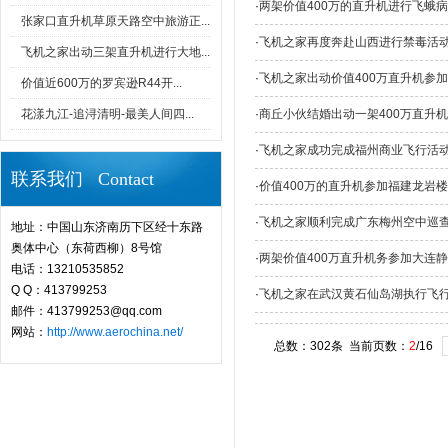
·
两架价值400万的直升机进行飞蛾
张家口直升机草原天路空中旅游正...
·
飞机之家再度奔赴山西进行禁毒活
飞机之家出动三架直升机进行大地...
·
飞机之家出动价值400万直升机参
价值近600万的罗宾逊R44开...
花漾九江-追浔清明-最美人间四...
·
商丘小伙结婚出动一架400万直升
·
飞机之家成功完成福州商业飞行活
联系我们 Contact
·
价值400万的直升机参加福建龙岩
·
飞机之家顺利完成广东梅州空中巡
地址：中国山东济南历下区经十东路
奥体中心（东荷西柳）8号馆
·
两架价值400万直升机务参加大连
电话：13210535852
Q Q：413799253
·
飞机之家在武汉黄石仙岛湖执行飞
邮件：413799253@qq.com
网站：
http://www.aerochina.net/
总数：302条 当前页数：
2
/16