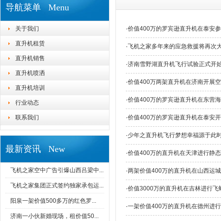
导航菜单 Menu
关于我们
·
价值400万的罗宾逊直升机在泰安
直升机租赁
·
飞机之家多年来的应急救援将再次
直升机销售
·
济南雪野湖直升机飞行试验正式开
直升机喷洒
·
价值400万两架直升机在济南开展
直升机培训
·
价值400万的罗宾逊直升机在东营
行业动态
联系我们
·
价值400万的罗宾逊直升机在泰安
·
少年之直升机飞行梦想幸福源于此
最新资讯 New
·
价值400万的直升机在天津进行静
飞机之家空中广告引爆山西吕梁中...
·
两架价值400万的直升机在山西运
飞机之家集团正式签约独家承包运...
·
价值3000万的直升机在吉林进行飞
阳泉一架价值500多万的红色罗...
·
一架价值400万的直升机在德州进
济南一小伙新婚现场，租价值50...