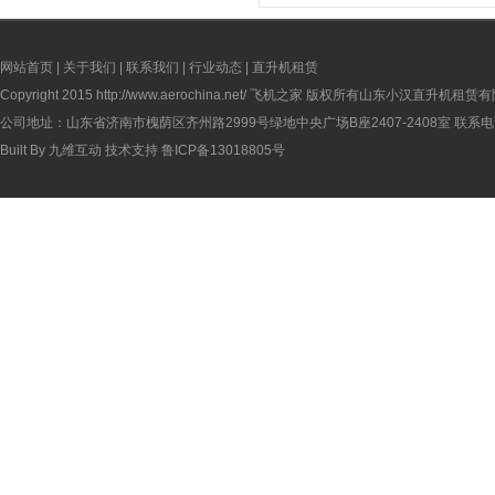
网站首页
|
关于我们
|
联系我们
|
行业动态
|
直升机租赁
Copyright 2015
http://www.aerochina.net/
飞机之家 版权所有山东小汉直升机租赁有
公司地址：山东省济南市槐荫区齐州路2999号绿地中央广场B座2407-2408室 联系电话：
Built By
九维互动
技术支持
鲁ICP备13018805号