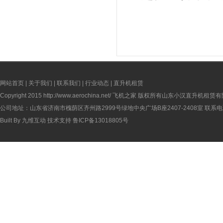
网站首页
|
关于我们
|
联系我们
|
行业动态
|
直升机租赁
Copyright 2015
http://www.aerochina.net/
飞机之家 版权所有山东小汉直升机租赁有
公司地址：山东省济南市槐荫区齐州路2999号绿地中央广场B座2407-2408室 联系电话：
Built By
九维互动
技术支持
鲁ICP备13018805号