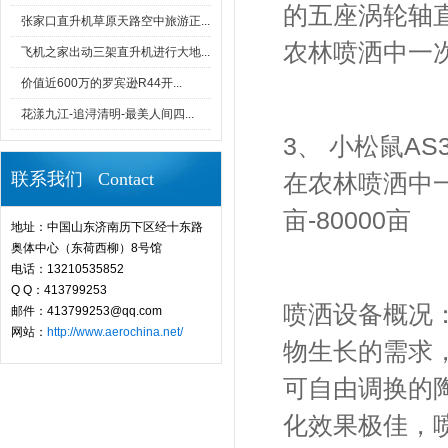
的五座涡轮轴
张家口直升机草原天路空中旅游正...
农林喷洒中一
飞机之家出动三架直升机进行大地...
价值近600万的罗宾逊R44开...
花漾九江-追浔清明-最美人间四...
3
、 小松鼠
AS
联系我们 Contact
在农林喷洒中
亩
-80000
亩
地址：中国山东济南历下区经十东路
奥体中心（东荷西柳）8号馆
电话：13210535852
Q Q：413799253
喷洒设备概况
邮件：413799253@qq.com
网站：
http://www.aerochina.net/
物生长的需求
可自由调换的
化效果极佳，