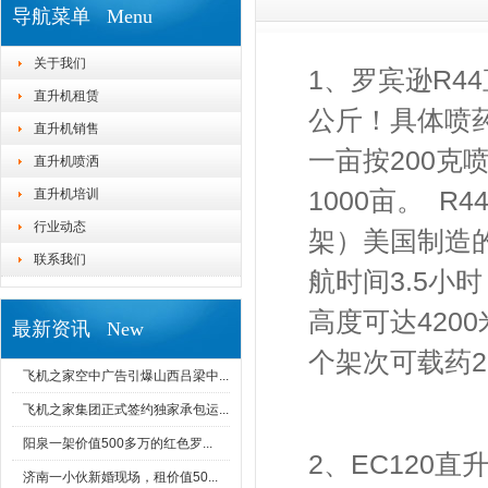
导航菜单 Menu
关于我们
1
、罗宾逊
R44
直升机租赁
公斤！具体喷
直升机销售
一亩按
200
克
直升机喷洒
1000
亩。
R4
直升机培训
行业动态
架）美国制造
联系我们
航时间
3.5
小时
高度可达
4200
最新资讯 New
个架次可载药
2
飞机之家空中广告引爆山西吕梁中...
飞机之家集团正式签约独家承包运...
阳泉一架价值500多万的红色罗...
2
、
EC120
直
济南一小伙新婚现场，租价值50...