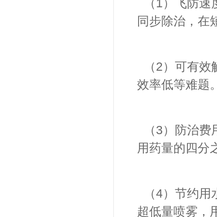
（
1
）飞防速
同步除治，在
（
2
）可有效
效率低等难题
（
3
）防治费
用药量的四分
（
4
）节约用
超低量喷雾，